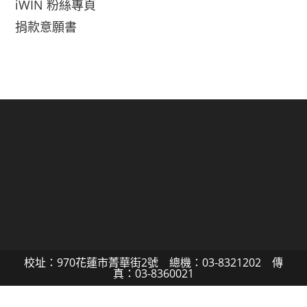
iWIN 粉絲專頁
捐款意願書
校址：970花蓮市菁華街2號 總機：03-8321202 傳
真：03-8360021