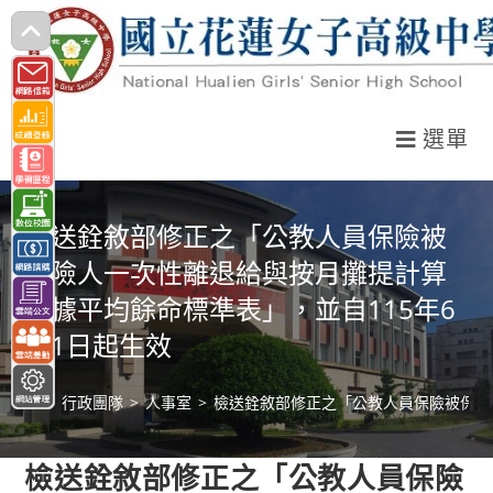
跳
轉
至
主
選單
要
內
容
檢送銓敘部修正之「公教人員保險被
保險人一次性離退給與按月攤提計算
所據平均餘命標準表」，並自115年6
月1日起生效
>
行政團隊
>
人事室
>
檢送銓敘部修正之「公教人員保險被保險
檢送銓敘部修正之「公教人員保險