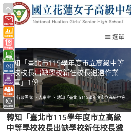
跳
轉
至
主
選單
要
內
容
轉知「臺北市115學年度市立高級中等
學校校長出缺學校新任校長遴選作業
簡章」1份
>
行政團隊
>
人事室
>
轉知「臺北市115學年度市立高級中等
轉知「臺北市115學年度市立高級
中等學校校長出缺學校新任校長遴