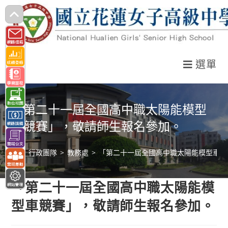
跳
轉
至
主
選單
要
內
容
「第二十一屆全國高中職太陽能模型
車競賽」，敬請師生報名參加。
>
行政團隊
>
教務處
>
「第二十一屆全國高中職太陽能模型車競
「第二十一屆全國高中職太陽能模
型車競賽」，敬請師生報名參加。