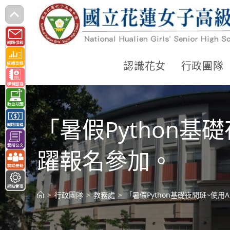
跳
轉
至
主
認識花女
行政團隊
要
內
容
「暑假Python
躍報名參加。
>
行政團隊
>
教務處
>
「暑假Python基礎夜間班~使