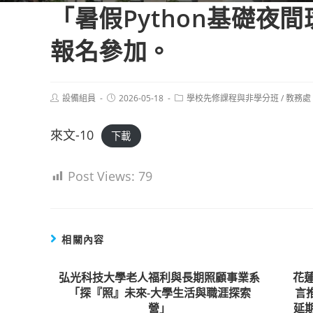
「暑假Python基礎夜
報名參加。
Post
Post
Post
設備組員
2026-05-18
學校先修課程與非學分班
/
教務處
author:
published:
category:
來文-10
下載
Post Views:
79
相關內容
弘光科技大學老人福利與長期照顧事業系
花
「探『照』未來-大學生活與職涯探索
言
營」
延期