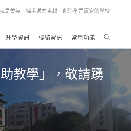
就是菁英．攜手邁向卓越．創造全是贏家的學校
升學資訊
聯絡資訊
常用功能
理輔助教學」，敬請踴