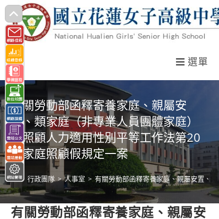
跳
轉
至
主
選單
要
內
容
有關勞動部函釋寄養家庭、親屬安
置、類家庭（非專業人員團體家庭）
之照顧人力適用性別平等工作法第20
條家庭照顧假規定一案
>
行政團隊
>
人事室
>
有關勞動部函釋寄養家庭、親屬安置、類
有關勞動部函釋寄養家庭、親屬安