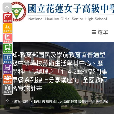
跳
轉
至
主
選單
要
內
容
轉知-教育部國民及學前教育署普通型
高級中等學校藝術生活學科中心、歷
史學科中心辦理之「114-2藝術敲門誰
來早餐系列線上分享講座3」全國教師
研習實施計畫
>
教師進修
>
轉知-教育部國民及學前教育署普通型高級中等學校