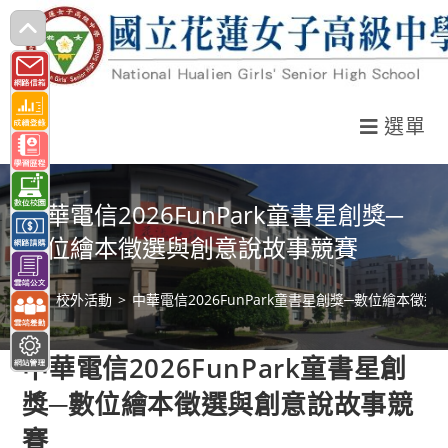
跳
轉
至
主
選單
要
內
容
中華電信2026FunPark童書星創獎─
數位繪本徵選與創意說故事競賽
>
校外活動
>
中華電信2026FunPark童書星創獎─數位繪本徵
中華電信2026FunPark童書星創
獎─數位繪本徵選與創意說故事競
賽