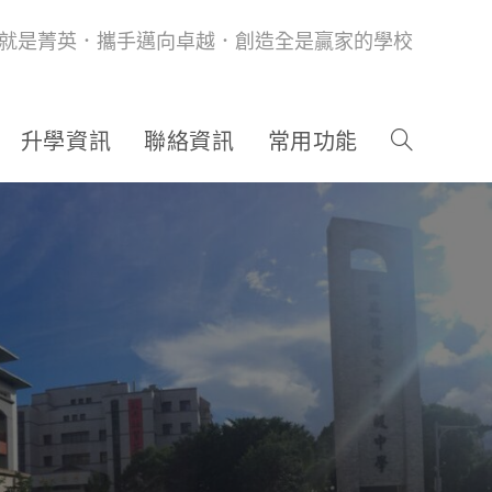
就是菁英．攜手邁向卓越．創造全是贏家的學校
升學資訊
聯絡資訊
常用功能