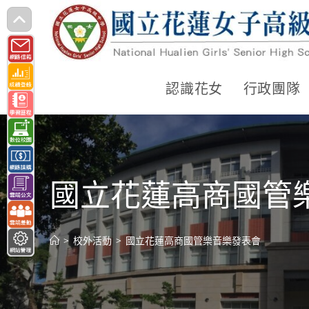
跳
轉
至
主
認識花女
行政團隊
要
內
容
國立花蓮高商國管
>
校外活動
>
國立花蓮高商國管樂音樂發表會