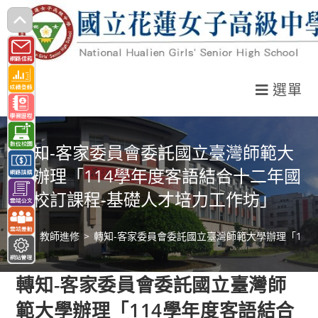
跳
轉
至
主
選單
要
內
容
轉知-客家委員會委託國立臺灣師範大
學辦理「114學年度客語結合十二年國
教校訂課程-基礎人才培力工作坊」
>
教師進修
>
轉知-客家委員會委託國立臺灣師範大學辦理「11
轉知-客家委員會委託國立臺灣師
範大學辦理「114學年度客語結合