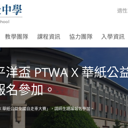
適性
教學團隊
課程資訊
協力團隊
入學資訊
洋盃 PTWA X 華紙
報名參加。
 X 華紙公益全國自走車大賽」，請師生踴躍報名參加。