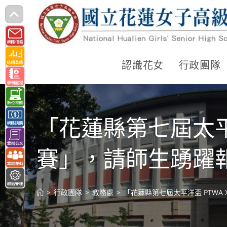
跳
轉
至
主
認識花女
行政團隊
要
內
容
「花蓮縣第七屆太平
賽」，請師生踴躍
>
行政團隊
>
教務處
>
「花蓮縣第七屆太平洋盃 PTWA