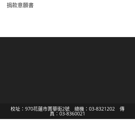
捐款意願書
校址：970花蓮市菁華街2號 總機：03-8321202 傳
真：03-8360021