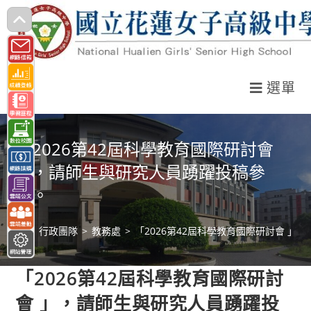
跳
轉
至
主
選單
要
內
容
「2026第42屆科學教育國際研討會
」，請師生與研究人員踴躍投稿參
與。
>
行政團隊
>
教務處
>
「2026第42屆科學教育國際研討會 
「2026第42屆科學教育國際研討
會 」，請師生與研究人員踴躍投