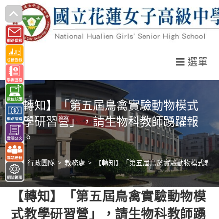
跳
轉
至
主
選單
要
內
容
【轉知】「第五屆鳥禽實驗動物模式
教學研習營」，請生物科教師踴躍報
名。
>
行政團隊
>
教務處
>
【轉知】「第五屆鳥禽實驗動物模式教學
【轉知】「第五屆鳥禽實驗動物模
式教學研習營」，請生物科教師踴