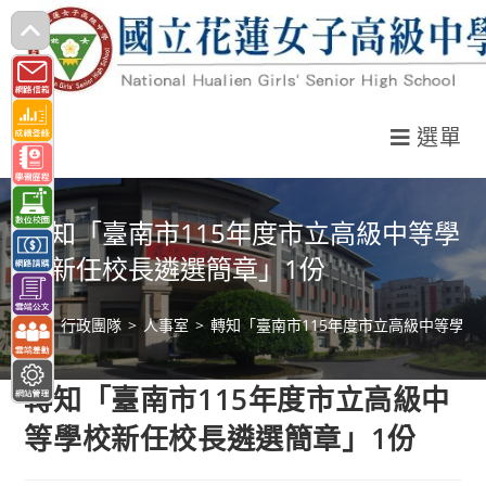
跳
轉
至
主
選單
要
內
容
轉知「臺南市115年度市立高級中等學
校新任校長遴選簡章」1份
>
行政團隊
>
人事室
>
轉知「臺南市115年度市立高級中等學校
轉知「臺南市115年度市立高級中
等學校新任校長遴選簡章」1份