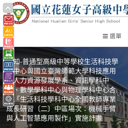
跳
轉
至
主
選單
要
內
容
轉知-普通型高級中等學校生活科技學
科中心與國立臺灣師範大學科技應用
與人力資源發展學系、資訊學科中
心、數學學科中心與物理學科中心合
辦「生活科技學科中心全國教師專業
成長研習〔二〕中區場次：機械手臂
與人工智慧應用製作」實施計畫