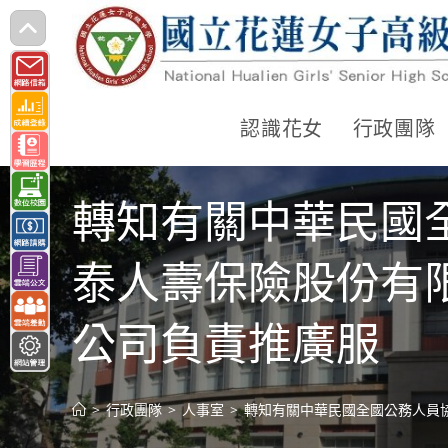
跳
轉
至
主
認識花女
行政團隊
要
內
轉知有關中華民國全
容
泰人壽保險股份有
公司負責推廣服
>
行政團隊
>
人事室
>
轉知有關中華民國全國公務人員協