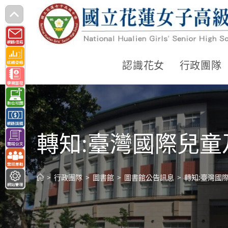
跳
轉
至
主
認識花女
行政團隊
要
內
容
轉知:臺灣國際兒
>
行政團隊
>
圖書館
>
圖書館公告訊息
>
轉知:臺灣國