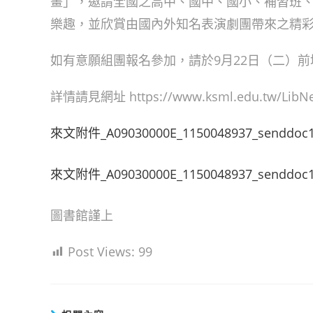
畫」，邀請全國之高中、國中、國小、補習班、
樂趣，並欣賞由國內外知名表演劇團帶來之精
如有意願組團報名參加，請於9月22日（二）
詳情請見網址 https://www.ksml.edu.tw/LibNews/
來文附件_A09030000E_1150048937_senddoc1
來文附件_A09030000E_1150048937_senddoc1
圖書館謹上
Post Views:
99