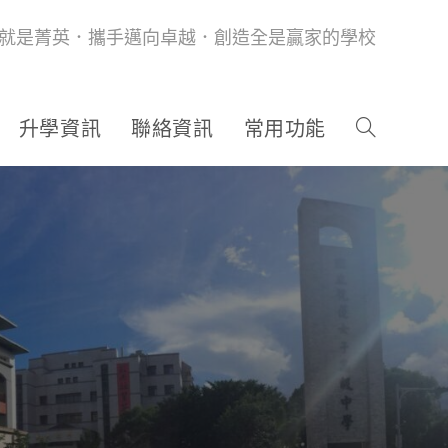
就是菁英．攜手邁向卓越．創造全是贏家的學校
升學資訊
聯絡資訊
常用功能