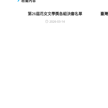
相關內容
第26屆花女文學獎各組決審名單
臺
2026-03-14