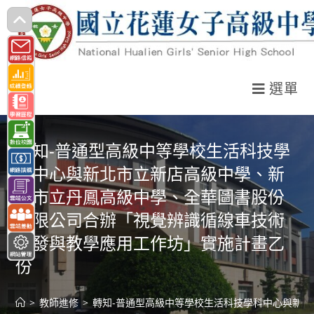
跳
轉
至
主
選單
要
內
容
轉知-普通型高級中等學校生活科技學
科中心與新北市立新店高級中學、新
北市立丹鳳高級中學、全華圖書股份
有限公司合辦「視覺辨識循線車技術
開發與教學應用工作坊」實施計畫乙
份
>
教師進修
>
轉知-普通型高級中等學校生活科技學科中心與新