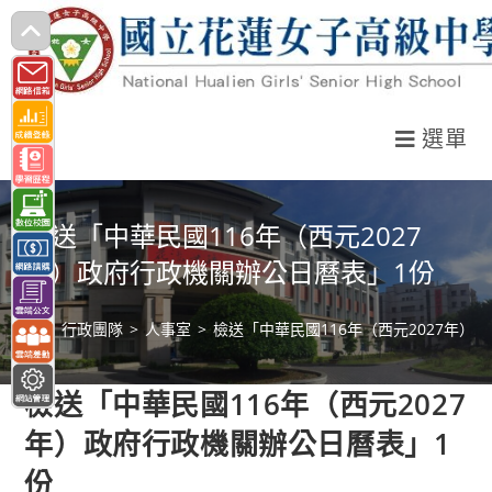
跳
轉
至
主
選單
要
內
容
檢送「中華民國116年（西元2027
年）政府行政機關辦公日曆表」1份
>
行政團隊
>
人事室
>
檢送「中華民國116年（西元2027年）
檢送「中華民國116年（西元2027
年）政府行政機關辦公日曆表」1
份