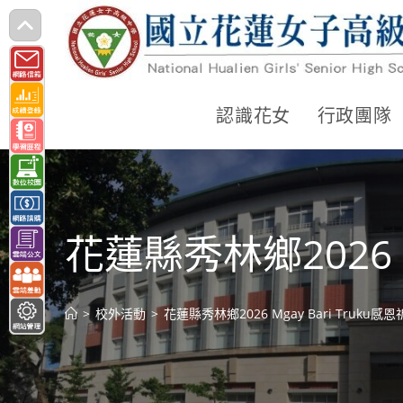
跳
轉
至
主
認識花女
行政團隊
要
內
容
花蓮縣秀林鄉2026 
>
校外活動
>
花蓮縣秀林鄉2026 Mgay Bari Truk