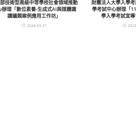
育部技術型高級中等學校社會領域推動
財團法人大學入學考
心辦理「數位素養-生成式AI與媒體識
學考試中心辦理「1
讀議題案例應用工作坊」
學入學考試宣導
2024-03-27
2023