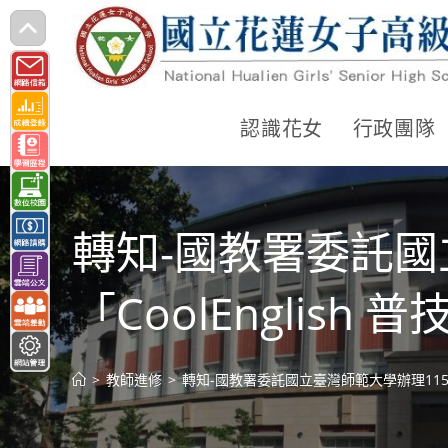
跳
轉
至
主
認識花女
行政團隊
要
內
容
轉知-國教署委託國
「CoolEnglis
>
教師進修
>
轉知-國教署委託國立臺灣師範大學辦理115年