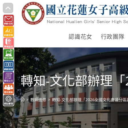
跳
轉
至
主
認識花女
行政團隊
要
內
容
轉知-文化部辦理「
>
教師進修
>
轉知-文化部辦理「2026全國文化會議分