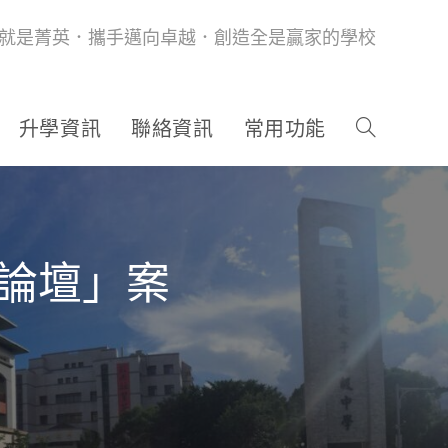
就是菁英．攜手邁向卓越．創造全是贏家的學校
升學資訊
聯絡資訊
常用功能
區論壇」案