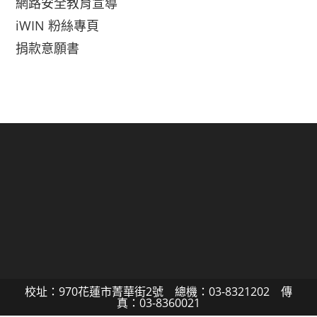
網路安全教育宣導
iWIN 粉絲專頁
捐款意願書
校址：970花蓮市菁華街2號 總機：03-8321202 傳
真：03-8360021