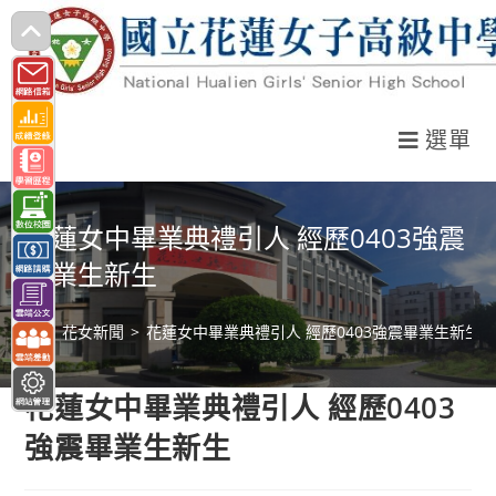
跳
轉
至
主
選單
要
內
容
花蓮女中畢業典禮引人 經歷0403強震
畢業生新生
>
花女新聞
>
花蓮女中畢業典禮引人 經歷0403強震畢業生新生
花蓮女中畢業典禮引人 經歷0403
強震畢業生新生