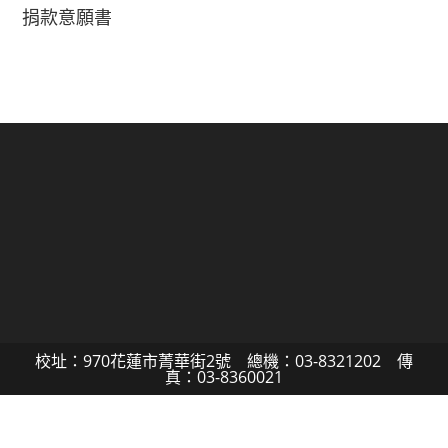
捐款意願書
校址：970花蓮市菁華街2號 總機：03-8321202 傳
真：03-8360021