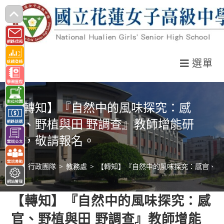
跳
轉
至
主
選單
要
內
容
【轉知】『自然中的風味探究：感
官、野植與田 野調查』教師增能研
習，敬請報名。
>
行政團隊
>
教務處
>
【轉知】『自然中的風味探究：感官、野
【轉知】『自然中的風味探究：感
官、野植與田 野調查』教師增能