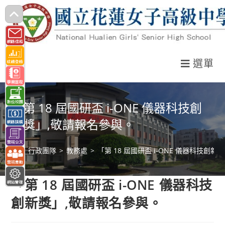
跳
轉
至
主
選單
要
內
容
「第 18 屆國研盃 i-ONE 儀器科技創
新獎」,敬請報名參與。
>
行政團隊
>
教務處
>
「第 18 屆國研盃 i-ONE 儀器科技創
「第 18 屆國研盃 i-ONE 儀器科技
創新獎」,敬請報名參與。