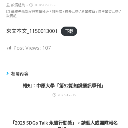
Post
Post
設備組員
2026-06-03
author:
published:
Post
學校先修課程與非學分班
/
教務處
/
校外活動
/
科學教育
/
自主學習活動
/
category:
設備組
來文本文_1150013001
下載
Post Views:
107
相關內容
轉知：中原大學「第52期知識通訊季刊」
2025-12-05
「2025 SDGs Talk 永續行動獎」，請個人或團隊報名