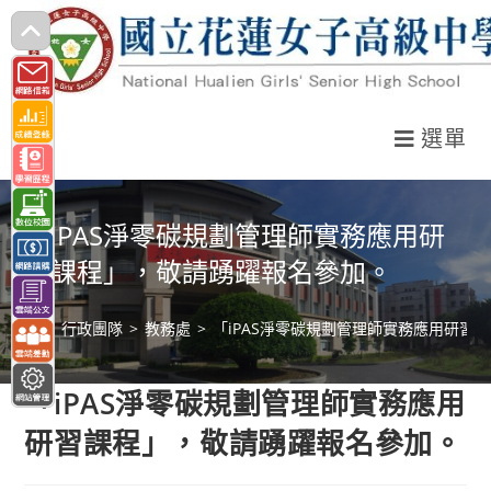
跳
轉
至
主
選單
要
內
容
「iPAS淨零碳規劃管理師實務應用研
習課程」，敬請踴躍報名參加。
>
行政團隊
>
教務處
>
「iPAS淨零碳規劃管理師實務應用研習
「iPAS淨零碳規劃管理師實務應用
研習課程」，敬請踴躍報名參加。