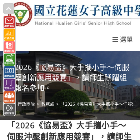
跳
轉
至
主
選單
要
內
容
「2026《協易盃》大手攜小手～伺服
沖壓創新應用競賽」，請師生踴躍組
隊報名參加。
>
行政團隊
>
教務處
>
「2026《協易盃》大手攜小手～伺服
「2026《協易盃》大手攜小手～
伺服沖壓創新應用競賽」，請師生