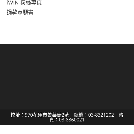
iWIN 粉絲專頁
捐款意願書
校址：970花蓮市菁華街2號 總機：03-8321202 傳
真：03-8360021