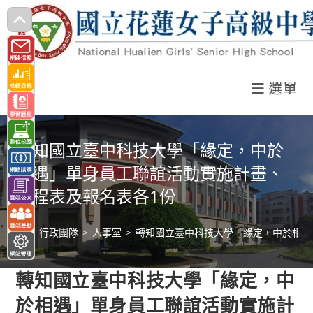
跳
轉
至
主
選單
要
內
容
轉知國立臺中科技大學「緣定，中於
相遇」單身員工聯誼活動實施計畫、
行程表及報名表各1份
>
行政團隊
>
人事室
>
轉知國立臺中科技大學「緣定，中於相遇
轉知國立臺中科技大學「緣定，中
於相遇」單身員工聯誼活動實施計