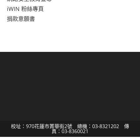
iWIN 粉絲專頁
捐款意願書
校址：970花蓮市菁華街2號 總機：03-8321202 傳
真：03-8360021