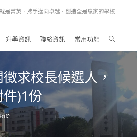
就是菁英．攜手邁向卓越．創造全是贏家的學校
升學資訊
聯絡資訊
常用功能
開徵求校長候選人，
件)1份
)1份