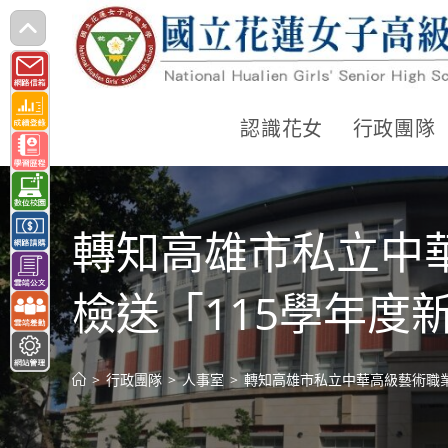
跳
轉
至
主
認識花女
行政團隊
要
內
容
轉知高雄市私立中
檢送「115學年度
>
行政團隊
>
人事室
>
轉知高雄市私立中華高級藝術職業