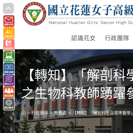
跳
轉
至
主
認識花女
行政團隊
要
內
容
【轉知】「解剖科
之生物科教師踴躍
>
行政團隊
>
教務處
>
【轉知】「解剖科學與精準醫學