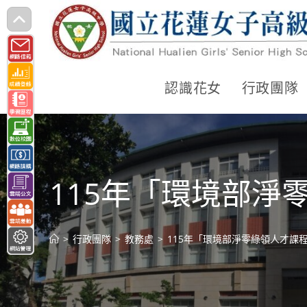
跳
轉
至
主
認識花女
行政團隊
要
內
容
115年「環境部淨
>
行政團隊
>
教務處
>
115年「環境部淨零綠領人才課