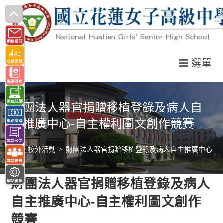
跳
轉
至
主
選單
要
內
容
財團法人器官捐贈移植登錄及病人自
主推廣中心-自主權利圖文創作競賽
>
校外活動
>
財團法人器官捐贈移植登錄及病人自主推廣中心-自
財團法人器官捐贈移植登錄及病人
自主推廣中心-自主權利圖文創作
競賽