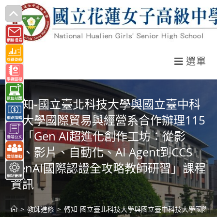
跳
轉
至
主
選單
要
內
容
轉知-國立臺北科技大學與國立臺中科
技大學國際貿易與經營系合作辦理115
年「Gen AI超進化創作工坊：從影
像、影片、自動化、AI Agent到CCS
GenAI國際認證全攻略教師研習」課程
資訊
>
教師進修
>
轉知-國立臺北科技大學與國立臺中科技大學國際貿易與經