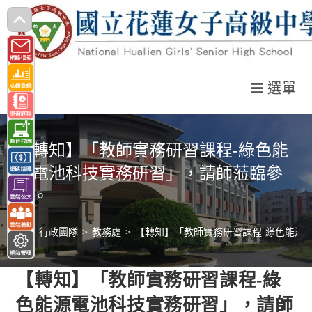
跳
轉
至
主
選單
要
內
容
【轉知】「教師實務研習課程-綠色能
源電池科技實務研習」，請師蒞臨參
與。
>
行政團隊
>
教務處
>
【轉知】「教師實務研習課程-綠色能源
【轉知】「教師實務研習課程-綠
色能源電池科技實務研習」，請師