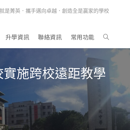
就是菁英．攜手邁向卓越．創造全是贏家的學校
升學資訊
聯絡資訊
常用功能
校實施跨校遠距教學