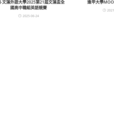
-文藻外語大學2025第21屆文藻盃全
逢甲大學MOO
國高中職組英語競賽
2021
2025-06-24