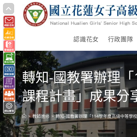
跳
轉
至
主
認識花女
行政團隊
要
內
容
轉知-國教署辦理「
課程計畫」成果分
>
教師進修
>
轉知-國教署辦理「114學年度高級中等