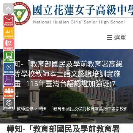
跳
轉
至
主
選單
要
內
容
轉知-「教育部國民及學前教育署高級
中等學校教師本土語文認證培訓實施
計畫─115年臺灣台語認證加強班(7
月)」
>
教師進修
>
轉知-「教育部國民及學前教育署高級中等學校教師本
轉知-「教育部國民及學前教育署