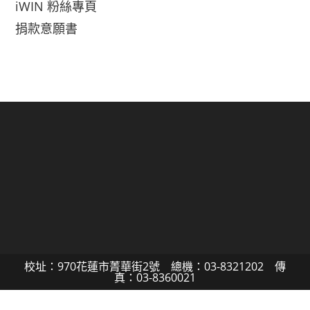
iWIN 粉絲專頁
捐款意願書
校址：970花蓮市菁華街2號 總機：03-8321202 傳
真：03-8360021