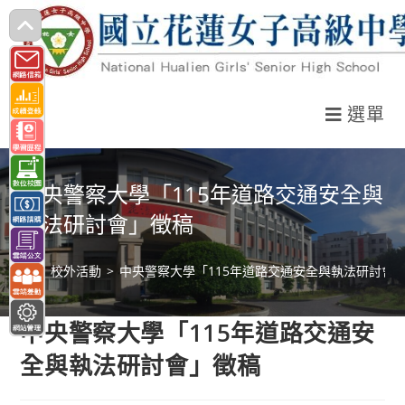
跳
轉
至
主
選單
要
內
容
中央警察大學「115年道路交通安全與
執法研討會」徵稿
>
校外活動
>
中央警察大學「115年道路交通安全與執法研討會
中央警察大學「115年道路交通安
全與執法研討會」徵稿