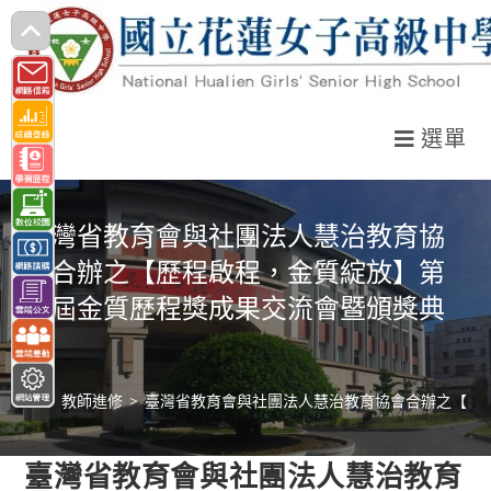
跳
轉
至
主
選單
要
內
容
臺灣省教育會與社團法人慧治教育協
會合辦之【歷程啟程，金質綻放】第
六屆金質歷程獎成果交流會暨頒獎典
禮
>
教師進修
>
臺灣省教育會與社團法人慧治教育協會合辦之【歷
臺灣省教育會與社團法人慧治教育