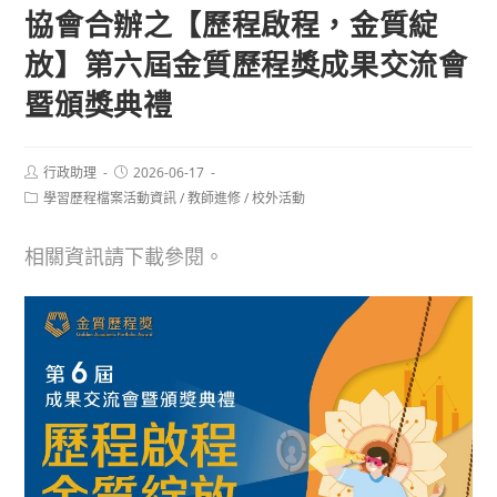
協會合辦之【歷程啟程，金質綻
放】第六屆金質歷程獎成果交流會
暨頒獎典禮
Post
Post
行政助理
2026-06-17
author:
published:
Post
學習歷程檔案活動資訊
/
教師進修
/
校外活動
category:
相關資訊請下載參閱。