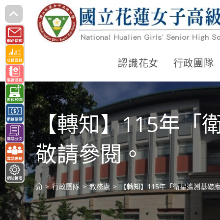
跳
轉
至
主
認識花女
行政團隊
要
內
容
【轉知】115年
敬請參閱。
>
行政團隊
>
教務處
>
【轉知】115年「衛星遙測基礎