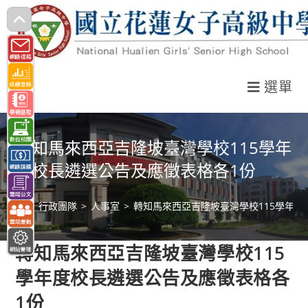
跳
轉
至
主
選單
要
內
容
轉知馬來西亞吉隆坡臺灣學校115學年
度校長遴選公告及應徵表格各1份
>
行政團隊
>
人事室
>
轉知馬來西亞吉隆坡臺灣學校115學年度
轉知馬來西亞吉隆坡臺灣學校115
學年度校長遴選公告及應徵表格各
1份