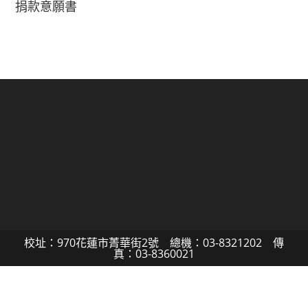
捐款意願書
校址：970花蓮市菁華街2號 總機：03-8321202 傳
真：03-8360021