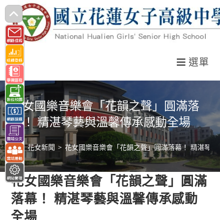
跳
轉
至
主
選單
要
內
容
花女國樂音樂會「花韻之聲」圓滿落
幕！ 精湛琴藝與溫馨傳承感動全場
>
花女新聞
>
花女國樂音樂會「花韻之聲」圓滿落幕！ 精湛琴藝
花女國樂音樂會「花韻之聲」圓滿
落幕！ 精湛琴藝與溫馨傳承感動
全場