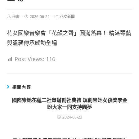
Post
Post
Post
秘書
2026-06-22
花女新聞
author:
published:
category:
花女國樂音樂會「花韻之聲」圓滿落幕！ 精湛琴藝
與溫馨傳承感動全場
Post Views:
116
相關內容
國際崇她花蓮二社舉辦創社典禮 規劃崇她女孩獎學金
盼大家一同支持圓夢
2024-08-23