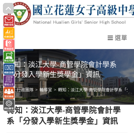
跳
轉
至
主
選單
要
內
容
轉知：淡江大學-商管學院會計學系
「分發入學新生獎學金」資訊
>
行政團隊
>
輔導室
>
轉知：淡江大學-商管學院會計學系「分
轉知：淡江大學-商管學院會計學
系「分發入學新生獎學金」資訊