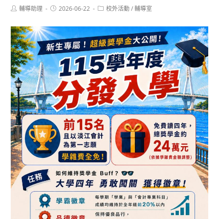
Post
Post
Post
輔導助理
2026-06-22
校外活動
/
輔導室
author:
published:
category: