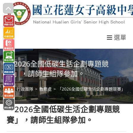
跳
轉
至
主
選單
要
內
容
「2026全國低碳生活企劃專題競
賽」，請師生組隊參加。
>
行政團隊
>
教務處
>
「2026全國低碳生活企劃專題競賽」，
「2026全國低碳生活企劃專題競
賽」，請師生組隊參加。