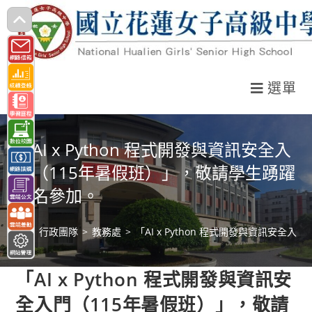
跳
轉
至
主
選單
要
內
容
「AI x Python 程式開發與資訊安全入
門（115年暑假班）」，敬請學生踴躍
報名參加。
>
行政團隊
>
教務處
>
「AI x Python 程式開發與資訊安
「AI x Python 程式開發與資訊安
全入門（115年暑假班）」，敬請