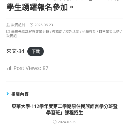
學生踴躍報名參加。
Post
Post
設備組員
2026-06-23
author:
published:
Post
學校先修課程與非學分班
/
教務處
/
校外活動
/
科學教育
/
自主學習活動
/
category:
設備組
來文-34
下載
Post Views:
87
相關內容
東華大學-112學年度第二學期原住民族語言學分班暨
學習班」課程招生
2024-02-29