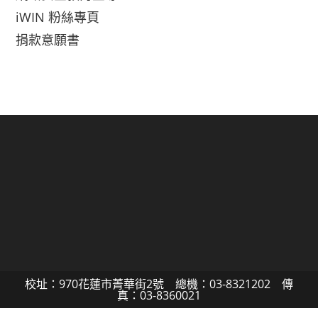
iWIN 粉絲專頁
捐款意願書
校址：970花蓮市菁華街2號 總機：03-8321202 傳
真：03-8360021