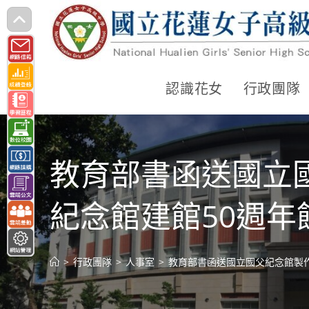
跳
轉
至
主
認識花女
行政團隊
要
內
容
教育部書函送國立
紀念館建館50週
>
行政團隊
>
人事室
>
教育部書函送國立國父紀念館製