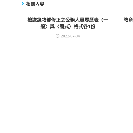
相關內容
檢送銓敘部修正之公務人員履歷表〈一
教
般〉與〈簡式〉格式各1份
2022-07-04