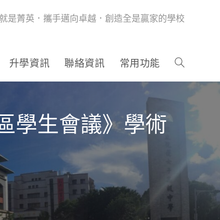
就是菁英．攜手邁向卓越．創造全是贏家的學校
升學資訊
聯絡資訊
常用功能
七區學生會議》學術