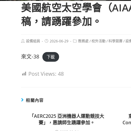
美國航空太空學會（AIA
稿，請踴躍參加。
Post
Post
Post
設備組員
2026-06-29
教務處
/
校外活動
/
科學競賽
/
設
author:
published:
category:
來文-38
下載
Post Views:
48
相關內容
「AERC2025 亞洲機器人運動競技大
賽」，惠請師生踴躍參加。
Con