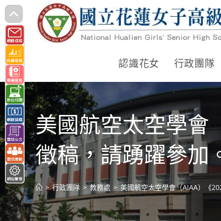
跳
轉
至
主
認識花女
行政團隊
要
內
容
美國航空太空學會（
徵稿，請踴躍參加
>
行政團隊
>
教務處
>
美國航空太空學會（AIAA）《2