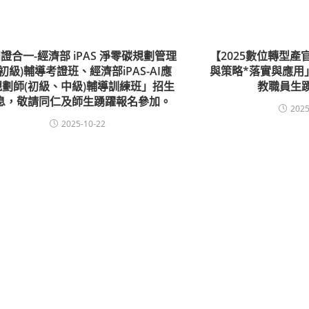
證合一-經濟部 iPAS 淨零碳規劃管理
【2025數位轉型產
(初級)輔導考證班、經濟部iPAS-AI應
與策略*落實與應用
規劃師(初級、中級)輔導訓練班」招生
教職員生
息，敬請同仁及師生踴躍報名參加。
2025
2025-10-22