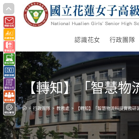
跳
轉
至
主
認識花女
行政團隊
要
內
容
【轉知】「智慧物
>
行政團隊
>
教務處
>
【轉知】「智慧物流科技實務研