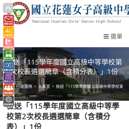
跳
轉
至
主
選單
要
內
容
檢送「115學年度國立高級中等學校第
2次校長遴選簡章（含積分表）」1份
>
行政團隊
>
人事室
>
檢送「115學年度國立高級中等學校第2
檢送「115學年度國立高級中等學
校第2次校長遴選簡章（含積分
表）」1份