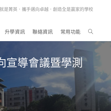
就是菁英．攜手邁向卓越．創造全是贏家的學校
升學資訊
聯絡資訊
常用功能
向宣導會議暨學測