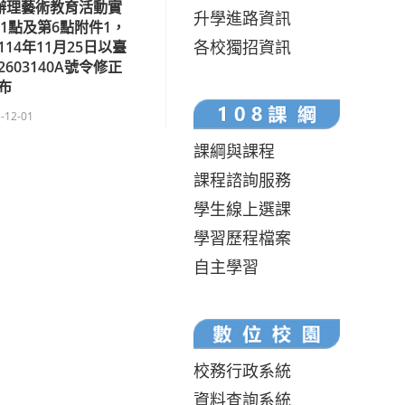
辦理藝術教育活動實
升學進路資訊
1點及第6點附件1，
各校獨招資訊
14年11月25日以臺
603140A號令修正
布
-12-01
課綱與課程
課程諮詢服務
學生線上選課
學習歷程檔案
自主學習
校務行政系統
資料查詢系統