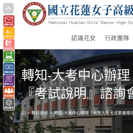
跳
轉
至
主
認識花女
行政團隊
要
內
容
轉知-大考中心辦
『考試說明』諮詢
>
教師進修
>
轉知-大考中心辦理「大學入學考試素養導